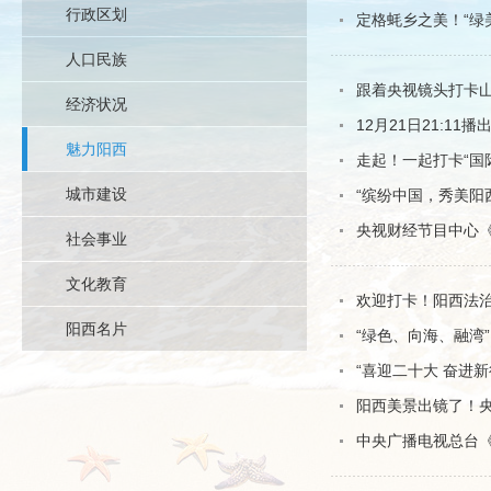
行政区划
定格蚝乡之美！“绿美
人口民族
跟着央视镜头打卡山海
经济状况
12月21日21:11
魅力阳西
走起！一起打卡“国
城市建设
“缤纷中国，秀美阳西
央视财经节目中心
社会事业
文化教育
欢迎打卡！阳西法治
阳西名片
“绿色、向海、融湾
“喜迎二十大 奋进新
阳西美景出镜了！
中央广播电视总台