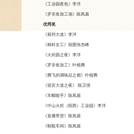
《工业园夜色》李泮
《罗非鱼加工场》陈凤盾
优秀奖
《厨邦大道》李泮
《精科女工》组图张杰峰
《火炬园之夜》李泮
《罗非鱼加工》叶植腾
《腾飞的调味品之都》叶植腾
《迎宾大道之夜》 陈卫强
《车帽能手》陈凤盾
《中山火炬（阳西）工业园》李泮
《直播带货》陈凤盾
《制瓶车间》陈凤盾