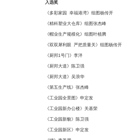
入选奖
《多彩家园 幸福港湾》组图杨传开
《精科塑业大仓库》组图张杰峰
《帽业生产规模化》组图叶植腾
《双双犀利眼 严把质量关》组图杨传开
《厨邦1号门》李泮
《厨邦大道》陈卫强
《厨邦大道》吴浪华
《第五生产线》张杰峰
《工业园全景图》申定发
《工业园新办公楼》关基荣
《工业园新貌》陈卫强
《工业园新区》申定发