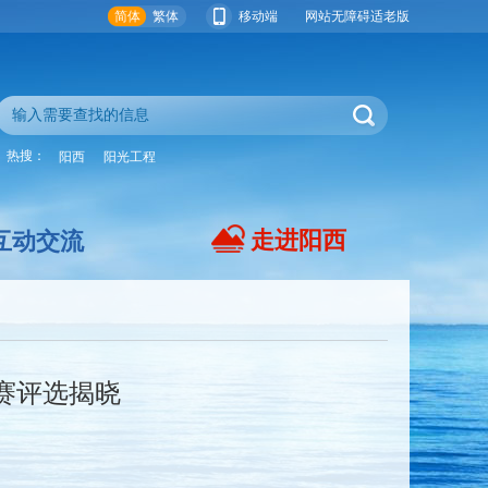
简体
繁体
移动端
网站无障碍
适老版
热搜：
阳西
阳光工程
走进阳西
互动交流
赛评选揭晓