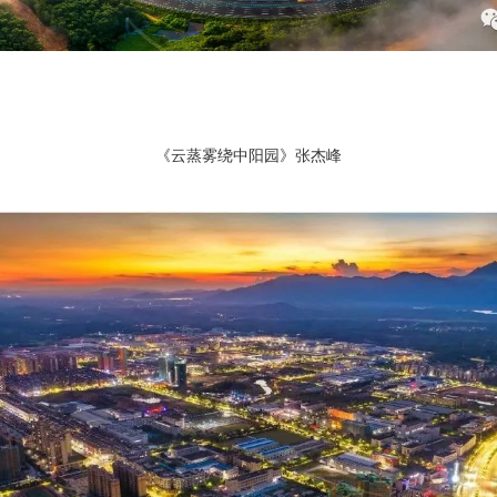
《云蒸雾绕中阳园》张杰峰