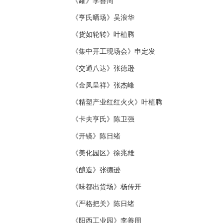
《罐》李善周
《亨氏晒场》吴浪华
《货如轮转》叶植腾
《集中开工现场会》申定发
《交通八达》张德逊
《金凤呈祥》张杰峰
《精塑产业红红火火》叶植腾
《卡夫亨氏》陈卫强
《开镜》陈日绪
《美化园区》徐兆雄
《酿造》张德逊
《味都出货场》杨传开
《严格把关》陈日绪
《阳西工业园》李善周