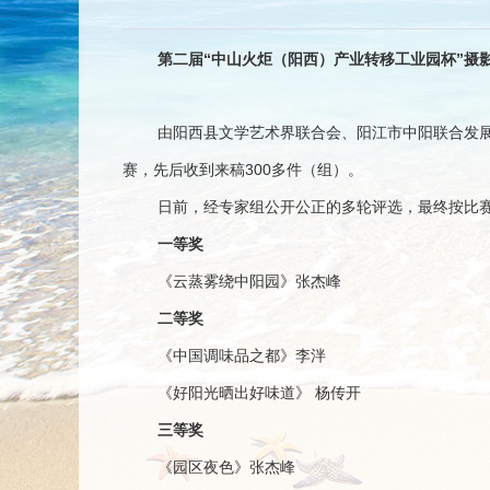
第二届“中山火炬（阳西）产业转移工业园杯”摄
由阳西县文学艺术界联合会、阳江市中阳联合发展
赛，先后收到来稿300多件（组）。
日前，经专家组公开公正的多轮评选，最终按比赛
一等奖
《云蒸雾绕中阳园》张杰峰
二等奖
《中国调味品之都》李泮
《好阳光晒出好味道》 杨传开
三等奖
《园区夜色》张杰峰