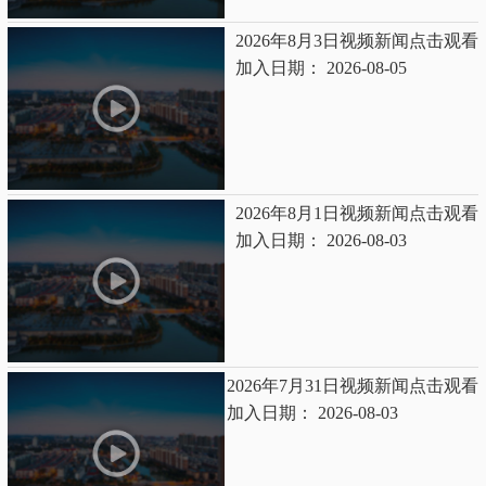
2026年8月3日视频新闻
点击观看
加入日期：
2026-08-05
2026年8月1日视频新闻
点击观看
加入日期：
2026-08-03
2026年7月31日视频新闻
点击观看
加入日期：
2026-08-03