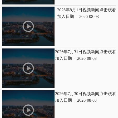
2026年8月1日视频新闻
点击观看
加入日期：
2026-08-03
2026年7月31日视频新闻
点击观看
加入日期：
2026-08-03
2026年7月30日视频新闻
点击观看
加入日期：
2026-08-03