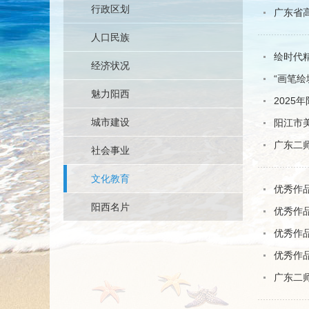
行政区划
广东省
人口民族
绘时代
经济状况
“画笔绘
魅力阳西
2025
城市建设
阳江市
广东二
社会事业
文化教育
优秀作品
阳西名片
优秀作品
优秀作品
优秀作品
广东二