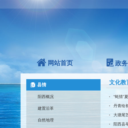
网站首页
政务
文化教
县情
阳西概况
“蚝情”
丹青绘
建置沿革
大塘尾
自然地理
阳西县举