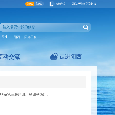
简体
繁体
移动端
网站无障碍
适老版
热搜：
阳西
阳光工程
走进阳西
互动交流
联系第三联络组、第四联络组。