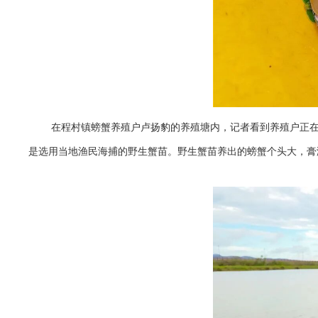
在程村镇螃蟹养殖户卢扬豹的养殖塘内，记者看到养殖户正
是选用当地渔民海捕的野生蟹苗。野生蟹苗养出的螃蟹个头大，膏