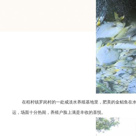
在程村镇罗岗村的一处咸淡水养殖基地里，肥美的金鲳鱼在
运，场面十分热闹，养殖户脸上满是丰收的喜悦。