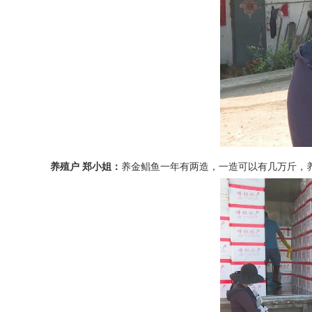
养殖户 郑小姐：
养金鲳鱼一年有两造，一造可以有几万斤，