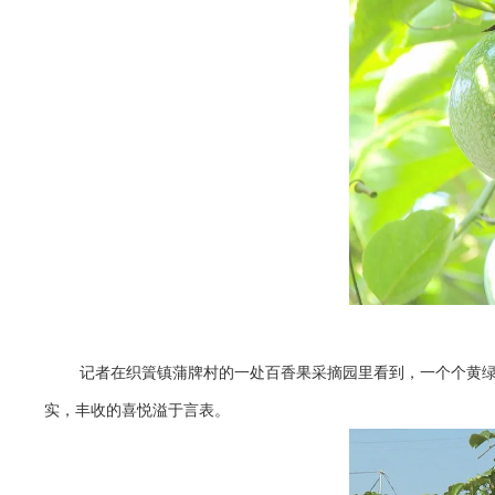
记者在织篢镇蒲牌村的一处百香果采摘园里看到，一个个黄
实，丰收的喜悦溢于言表。