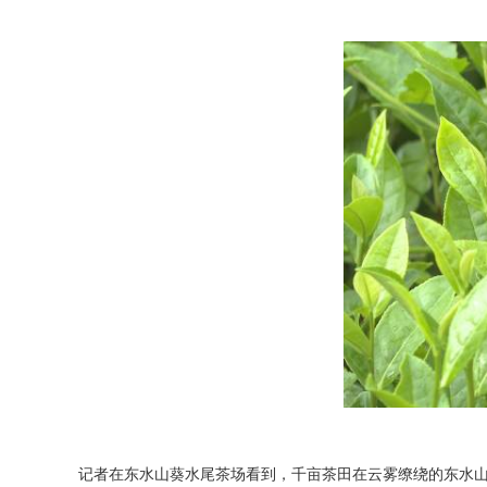
记者在东水山葵水尾茶场看到，千亩茶田在云雾缭绕的东水山