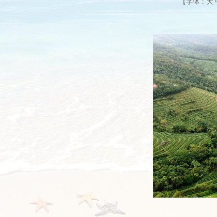
【字体：
大