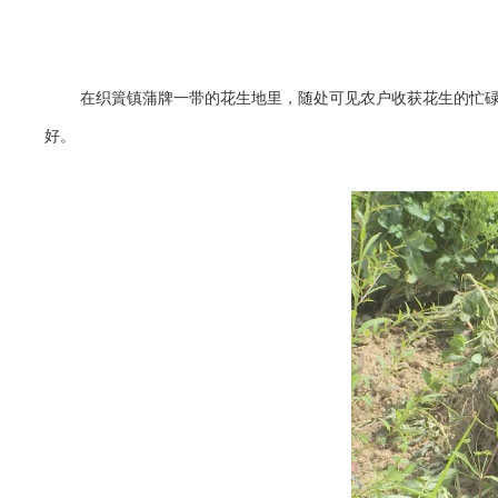
在织篢镇蒲牌一带的花生地里，随处可见农户收获花生的忙
好。