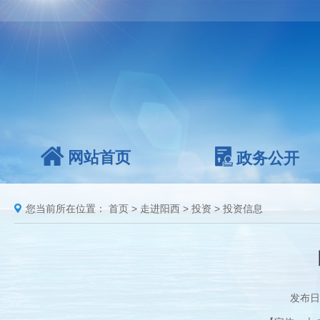
网站首页
政务公开
您当前所在位置：
首页
>
走进阳西
>
投资
>
投资信息
发布日期