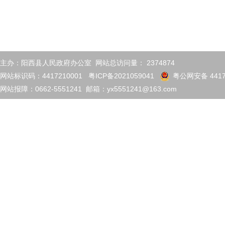
主办：阳西县人民政府办公室 网站总访问量：
2374874
网站标识码：4417210001
粤ICP备2021059041
粤公网安备 4417
网站报障：0662-5551241 邮箱：yx5551241@163.com