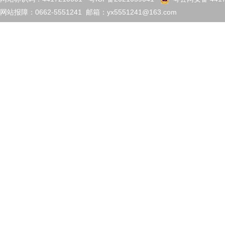
网站报障：0662-5551241 邮箱：yx5551241@163.com