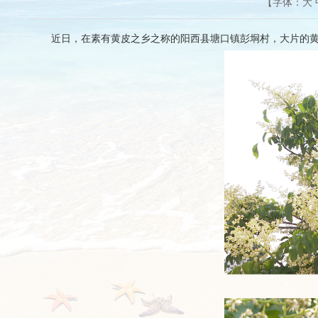
【字体：
大
近日，在素有黄皮之乡之称的阳西县塘口镇彭垌村，大片的