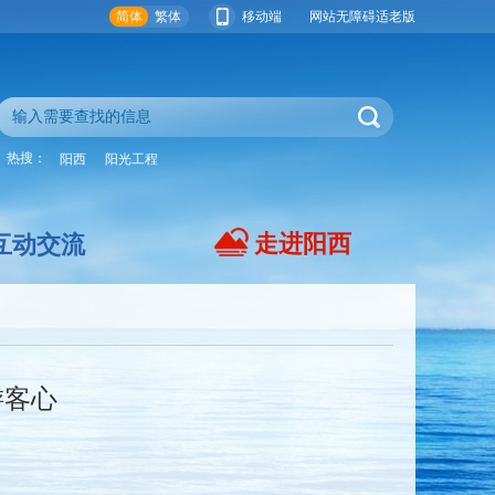
简体
繁体
移动端
网站无障碍
适老版
热搜：
阳西
阳光工程
走进阳西
互动交流
游客心