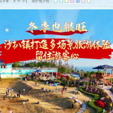
【字体：
大
中
小
】 保护视力色：