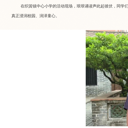
在织篢镇中心小学的活动现场，琅琅诵读声此起彼伏，同学
真正浸润校园、润泽童心。