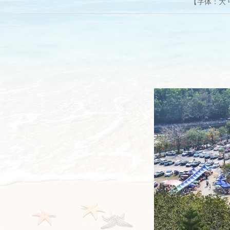
【字体：
大