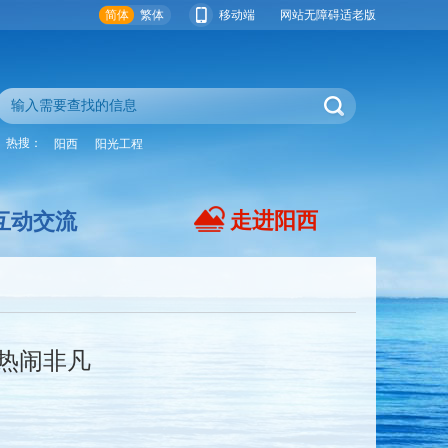
简体
繁体
移动端
网站无障碍
适老版
热搜：
阳西
阳光工程
走进阳西
互动交流
热闹非凡