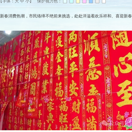
【字体：
大
中
小
】 保护视力色：
来新春消费热潮，市民络绎不绝前来挑选，处处洋溢着欢乐祥和、喜迎新