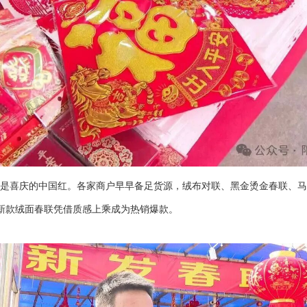
皆是喜庆的中国红。各家商户早早备足货源，绒布对联、黑金烫金春联、
新款绒面春联凭借质感上乘成为热销爆款。