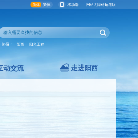
简体
繁体
移动端
网站无障碍
适老版
热搜：
阳西
阳光工程
走进阳西
互动交流