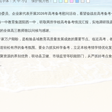
【字体：
大
中
小
】 保护视力色：
协委员、企业家代表开展2026年高考备考慰问活动，看望奋战在高考备
海一中教育集团阳西一中，听取两所学校高考备考情况汇报，实地调研我
的全体高三教师致以问候与感谢。
千家万户期盼，是检验县域教育高质量发展成效的重要节点。临近高考，
造轻松有序的备考氛围。要全力抓实科学备考，立足本校考情学情优化复
聚资源的界别优势，联动县卫健、市场监管等职能部门，从严抓好考点食
。