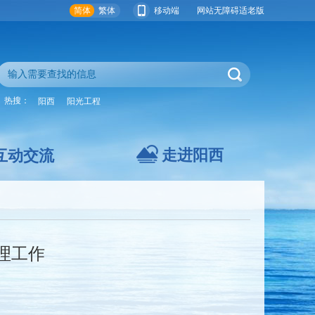
简体
繁体
移动端
网站无障碍
适老版
热搜：
阳西
阳光工程
走进阳西
互动交流
理工作