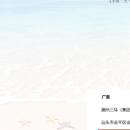
【字体：
大