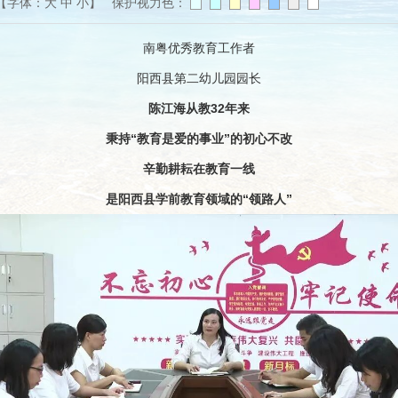
【字体：
大
中
小
】 保护视力色：
南粤优秀教育工作者
阳西县第二幼儿园园长
陈江海从教32年来
秉持“教育是爱的事业”的初心不改
辛勤耕耘在教育一线
是阳西县学前教育领域的“领路人”