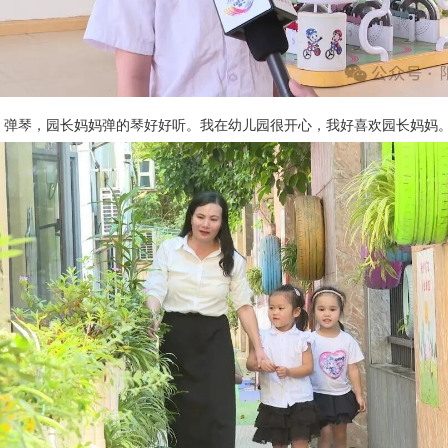
、弹琴，园长妈妈弹的琴好好听。我在幼儿园很开心，我好喜欢园长妈妈