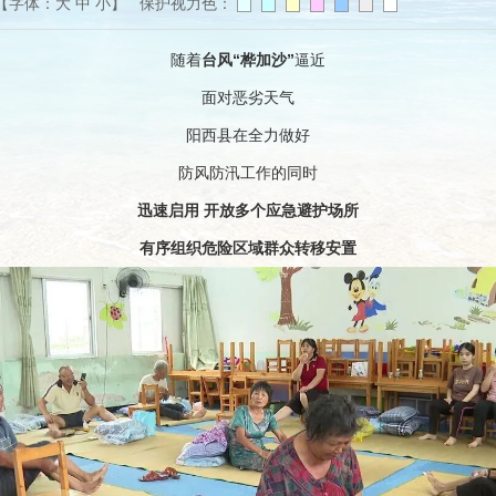
【字体：
大
中
小
】 保护视力色：
随着
台风“桦加沙”
逼近
面对恶劣天气
阳西县在全力做好
防风防汛工作的同时
迅速启用 开放多个应急避护场所
有序组织危险区域群众转移安置