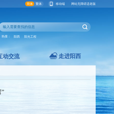
简体
繁体
移动端
网站无障碍
适老版
热搜：
阳西
阳光工程
走进阳西
互动交流
”