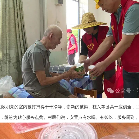
宽敞明亮的室内被打扫得干干净净，崭新的被褥、枕头等卧具一应俱全，
，纷纷为贴心服务点赞。村民们说，安置点有水喝、有饭吃，服务周到，