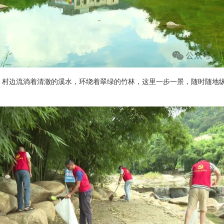
村边流淌着清澈的溪水，环绕着翠绿的竹林，这里一步一景，随时随地纵