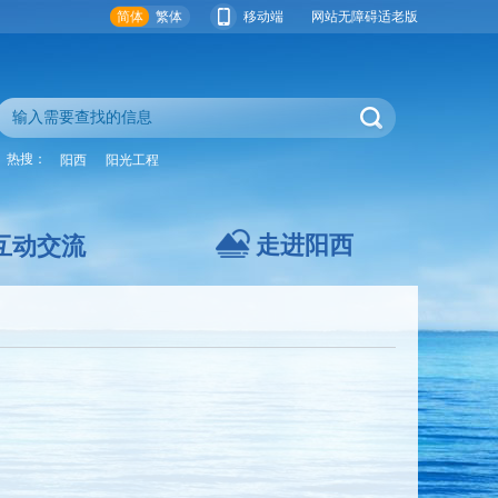
简体
繁体
移动端
网站无障碍
适老版
热搜：
阳西
阳光工程
走进阳西
互动交流