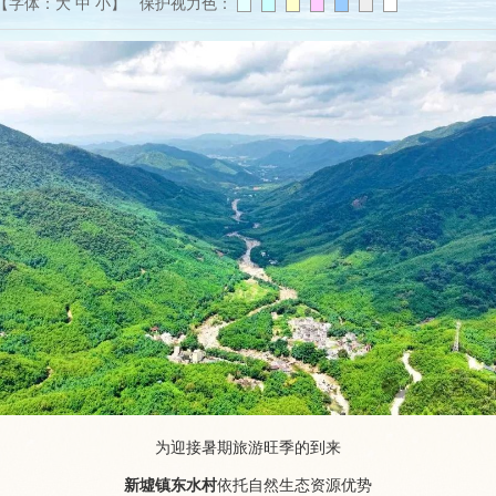
【字体：
大
中
小
】 保护视力色：
为迎接暑期旅游旺季的到来
新墟镇东水村
依托自然生态资源优势