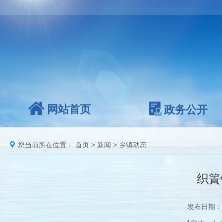
网站首页
政务公开
您当前所在位置：
首页
>
新闻
>
乡镇动态
织篢
发布日期：2