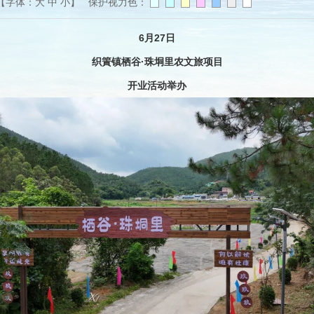
【字体：
大
中
小
】 保护视力色：
6月27日
织篢镇栖谷·珠垌里农文旅项目
开业活动举办