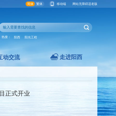
简体
繁体
移动端
网站无障碍
适老版
热搜：
阳西
阳光工程
走进阳西
互动交流
目正式开业