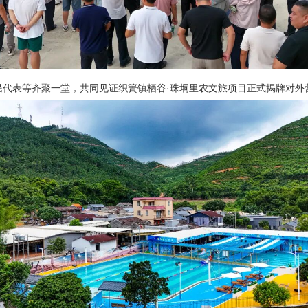
民代表等齐聚一堂，共同见证织篢镇栖谷·珠垌里农文旅项目正式揭牌对外