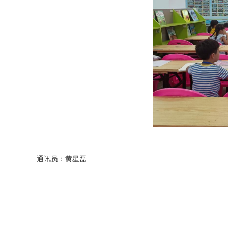
通讯员：黄星磊