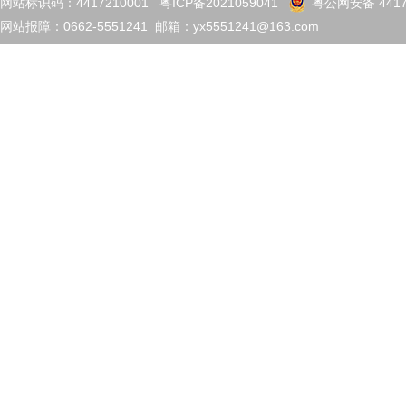
网站标识码：4417210001
粤ICP备2021059041
粤公网安备 4417
网站报障：0662-5551241 邮箱：yx5551241@163.com