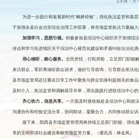
【字体：
大
为进一步践行和发展新时代“枫桥经验”，强化执法监管和基
于加强全县社会治安综合治理工作部署，将市场监管执法力量融入
加强学习，思想引领。
积极参加县综治中心组织关于加强综
传达和学习先进地区关于综治中心规范化建设和矛盾纠纷法治化调
用心倾听，耐心服务。
念民所忧，行民所盼，立足部门职能
来访群众，零距离倾听群众诉求，做好引导咨询，引导群众依法化
县市场监管局还注重在日常工作中聚焦与群众切身利益相关的食品
及时介入，执法监管和调解疏导并举，用实践践行进驻综治中心的
齐心协力，信息共享。
一方面及时接收核处县综治中心和政
沟通协作和经验交流分享，协同联动，凝聚合力，共同推动群众诉
接下来，阳西县市场监督管理局将持续立足部门职能，强化
享的文明和谐社会建设奉献市场监管力量。（通讯员：林金凤）