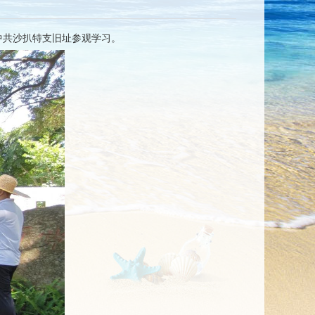
中共沙扒特支旧址参观学习。