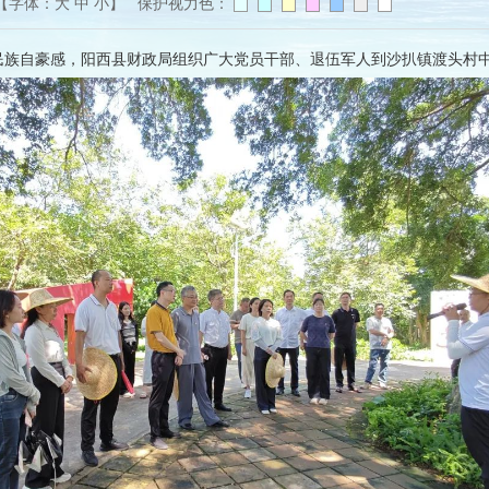
【字体：
大
中
小
】 保护视力色：
民族自豪感，阳西县财政局组织广大党员干部、退伍军人到沙扒镇渡头村