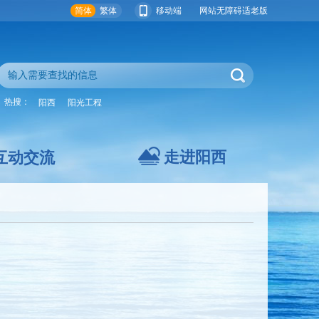
简体
繁体
移动端
网站无障碍
适老版
热搜：
阳西
阳光工程
走进阳西
互动交流