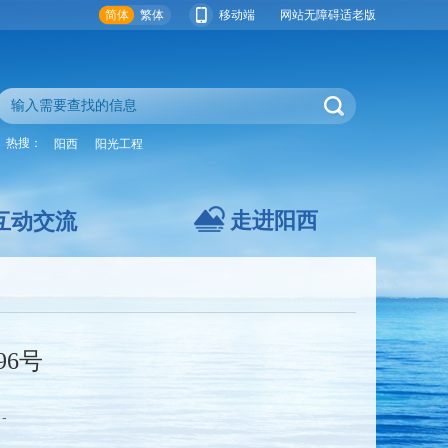
简体
繁体
移动端
网站无障碍
适老版
热搜：
阳西
阳光工程
走进阳西
互动交流
96号
-