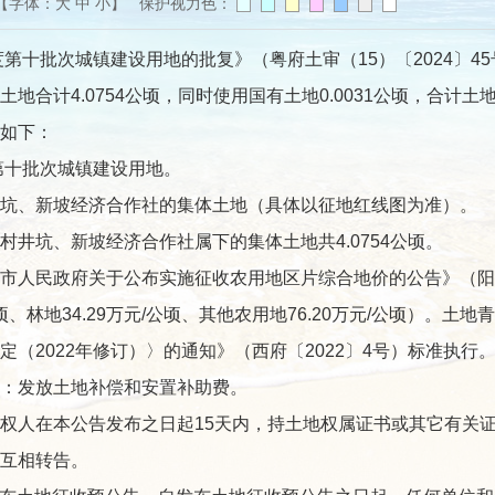
【字体：
大
中
小
】 保护视力色：
批次城镇建设用地的批复》（粤府土审（15）〔2024〕45号
计4.0754公顷，同时使用国有土地0.0031公顷，合计土地面
如下：
第十批次城镇建设用地。
、新坡经济合作社的集体土地（具体以征地红线图为准）。
坑、新坡经济合作社属下的集体土地共4.0754公顷。
民政府关于公布实施征收农用地区片综合地价的公告》（阳府告
元/公顷、林地34.29万元/公顷、其他农用地76.20万元/公顷）
（2022年修订）〉的通知》（西府〔2022〕4号）标准执行
：发放土地补偿和安置补助费。
人在本公告发布之日起15天内，持土地权属证书或其它有关证
互相转告。