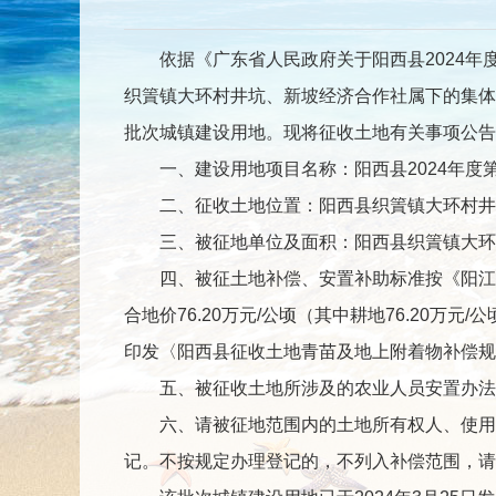
依据《广东省人民政府关于阳西县2024年度第十
织篢镇大环村井坑、新坡经济合作社属下的集体土地合
批次城镇建设用地。现将征收土地有关事项公告
一、建设用地项目名称：阳西县2024年度
二、征收土地位置：阳西县织篢镇大环村井坑
三、被征地单位及面积：阳西县织篢镇大环村井
四、被征土地补偿、安置补助标准按《阳江市人
合地价76.20万元/公顷（其中耕地76.20万
印发〈阳西县征收土地青苗及地上附着物补偿规定
五、被征收土地所涉及的农业人员安置办法
六、请被征地范围内的土地所有权人、使用权
记。不按规定办理登记的，不列入补偿范围，请