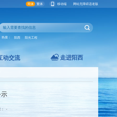
简体
繁体
移动端
网站无障碍
适老版
热搜：
阳西
阳光工程
走进阳西
互动交流
公示
读：
-