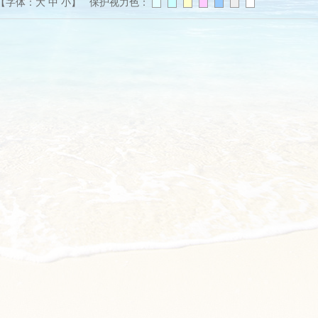
【字体：
大
中
小
】 保护视力色：