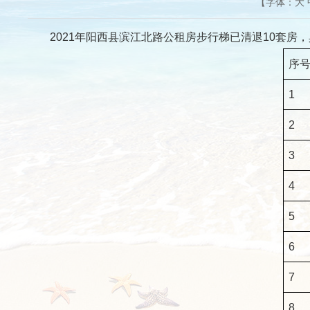
【字体：
大
2021年阳西县滨江北路公租房步行梯已清退10套房
序
1
2
3
4
5
6
7
8