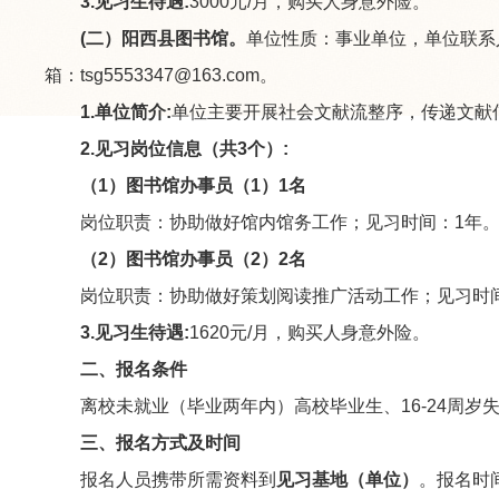
3.
见习生待遇
:
3000元/月，购买人身意外险。
(
二
）
阳西县图书馆
。
单位性质：事业单位，单位联系人：
箱：tsg5553347@163.com。
1.
单位简介
:
单位主要开展社会文献流整序，传递文献
2.
见习岗位信息（共
3
个）
:
（1）图书馆办事员（1）1名
岗位职责：协助做好馆内馆务工作；见习时间：1年
（2）图书馆办事员（2）2名
岗位职责：协助做好策划阅读推广活动工作；见习时间
3.
见习生待遇
:
1620元/月，购买人身意外险。
二、报名条件
离校未就业（毕业两年内）高校毕业生、16-24周岁
三、报名方式及时间
报名人员携带所需资料到
见习基地（单位）
。报名时