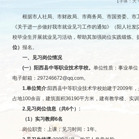
【字体：
大
根据市人社局、市财政局、市商务局、市国资委、市工商联
《关于进一步做好我市就业见习工作的通知》（阳人社发[2
校毕业生开展就业见习活动，帮助其加强岗位实践锻炼、
位）
报名。
一、见习岗位情况
(一）
阳西县中等职业技术学校
。
单位性质：事业单位，
电子邮箱：297246672@qq.com。
1.
单位简介
:阳西县中等职业技术学校始建于2009
占地100余亩，建筑面积36190平方米，建有教学楼、
2.
见习岗位信息（共
6
个）
:
（1）实习教师6名
岗位职责：上课；见习时间：1年。