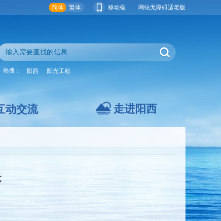
简体
繁体
移动端
网站无障碍
适老版
热搜：
阳西
阳光工程
走进阳西
互动交流
示