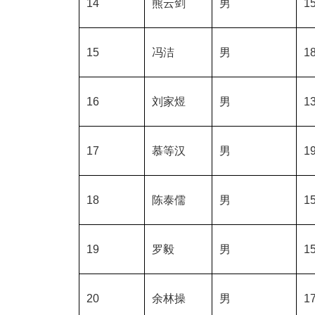
14
熊云剑
男
15
15
冯洁
男
18
16
刘家煜
男
13
17
慕等汉
男
19
18
陈泰儒
男
15
19
罗毅
男
15
20
余林操
男
17