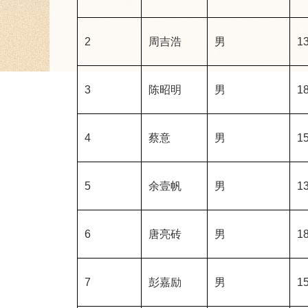
2
周吉浩
男
13
3
陈昭明
男
18
4
蔡意
男
15
5
余壹帆
男
13
6
唐亮砖
男
18
7
彭嘉励
男
15