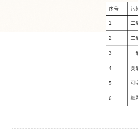
序号
污
1
二
2
二
3
一
4
臭
可
5
细
6