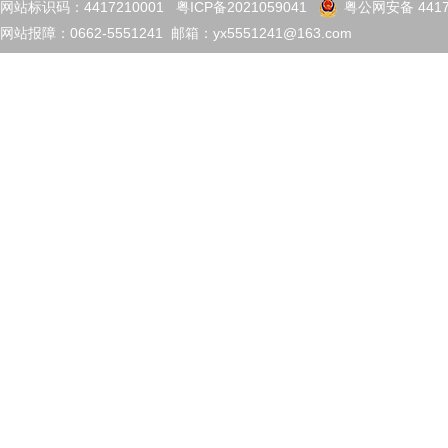
网站标识码：4417210001
粤ICP备2021059041
粤公网安备 4417
网站报障：0662-5551241 邮箱：yx5551241@163.com