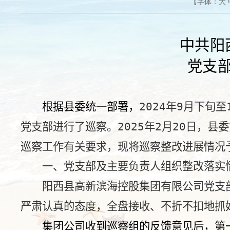
【字体：
大
中共阳
党
支
根据县委统一部署，
2024
年
9
月下旬至
党支部进行了巡察。
2025
年
2
月
20
日，县委
巡察工作有关要求，现将巡察整改进展情况
一、党支部及主要负责人组织整改落实
阳西县高新滨海控股集团有限公司党支
严肃认真的态度，全盘接收、不折不扣地抓
集团公司收到巡察组的反馈意见后，第