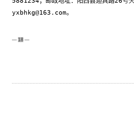
5881234
；邮政
地址
：
阳西县迎宾路
26
号
yxbhkg@163.com
。
—
18
—