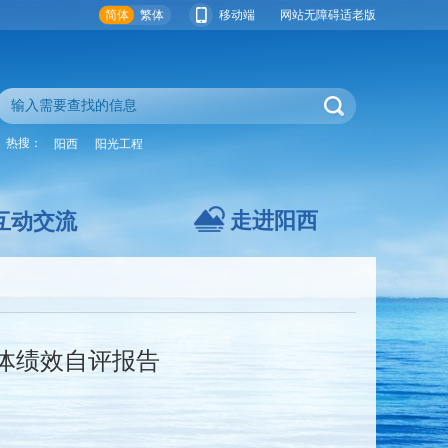
简体
繁体
移动端
网站无障碍
适老版
热搜：
阳西
阳光工程
走进阳西
互动交流
整体绩效自评报告