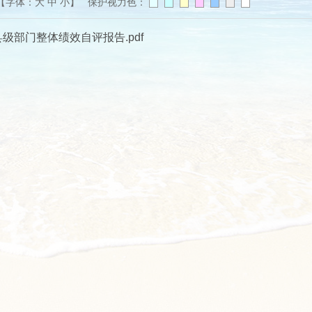
【字体：
大
中
小
】 保护视力色：
级部门整体绩效自评报告.pdf