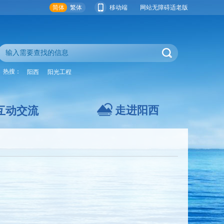
简体
繁体
移动端
网站无障碍
适老版
热搜：
阳西
阳光工程
走进阳西
互动交流