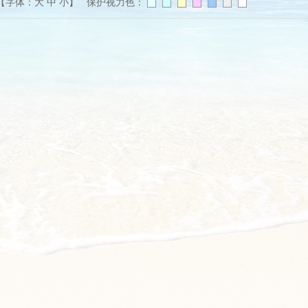
【字体：
大
中
小
】 保护视力色：