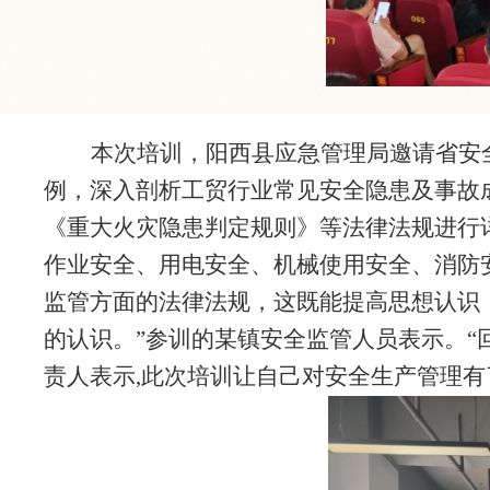
本次培训，阳西县应急管理局邀请省安
例，深入剖析工贸行业常见安全隐患及事故
《重大火灾隐患判定规则》等法律法规进行
作业安全、用电安全、机械使用安全、消防
监管方面的法律法规，这既能提高思想认识
的认识。”参训的某镇安全监管人员表示。“
责人表示,此次培训让自己对安全生产管理