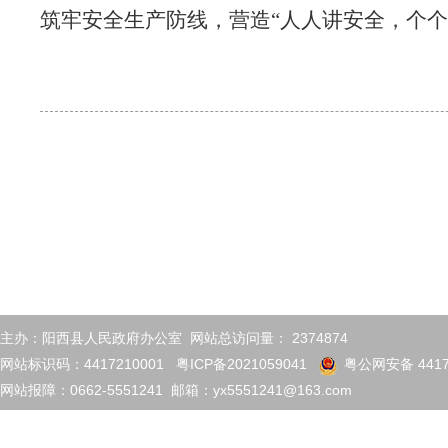
筑牢安全生产防线，营造“人人讲安全，个
主办：阳西县人民政府办公室 网站总访问量：
2374874
网站标识码：4417210001
粤ICP备2021059041
粤公网安备 4417
网站报障：0662-5551241 邮箱：yx5551241@163.com