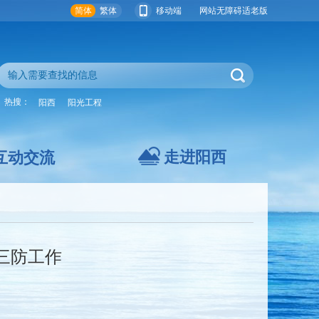
简体
繁体
移动端
网站无障碍
适老版
热搜：
阳西
阳光工程
走进阳西
互动交流
三防工作