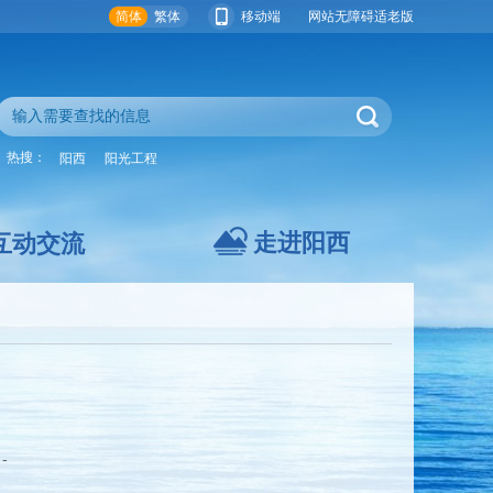
简体
繁体
移动端
网站无障碍
适老版
热搜：
阳西
阳光工程
走进阳西
互动交流
-